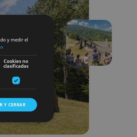
ado y medir el
Suivant
ón
Cookies no
clasificadas
R Y CERRAR
s de funcionalidad