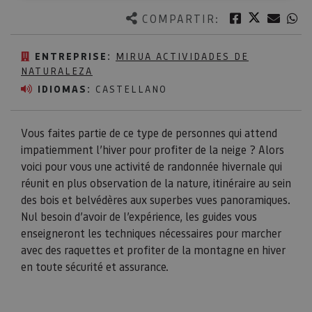
Twitter
Facebook
Corre
W
COMPARTIR:
ENTREPRISE:
MIRUA ACTIVIDADES DE
NATURALEZA
IDIOMAS:
CASTELLANO
Vous faites partie de ce type de personnes qui attend
impatiemment l’hiver pour profiter de la neige ? Alors
voici pour vous une activité de randonnée hivernale qui
réunit en plus observation de la nature, itinéraire au sein
des bois et belvédères aux superbes vues panoramiques.
Nul besoin d’avoir de l’expérience, les guides vous
enseigneront les techniques nécessaires pour marcher
avec des raquettes et profiter de la montagne en hiver
en toute sécurité et assurance.