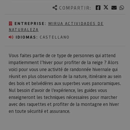
Twitter
Facebook
Corre
W
COMPARTIR:
ENTREPRISE:
MIRUA ACTIVIDADES DE
NATURALEZA
IDIOMAS:
CASTELLANO
Vous faites partie de ce type de personnes qui attend
impatiemment l’hiver pour profiter de la neige ? Alors
voici pour vous une activité de randonnée hivernale qui
réunit en plus observation de la nature, itinéraire au sein
des bois et belvédères aux superbes vues panoramiques.
Nul besoin d’avoir de l’expérience, les guides vous
enseigneront les techniques nécessaires pour marcher
avec des raquettes et profiter de la montagne en hiver
en toute sécurité et assurance.