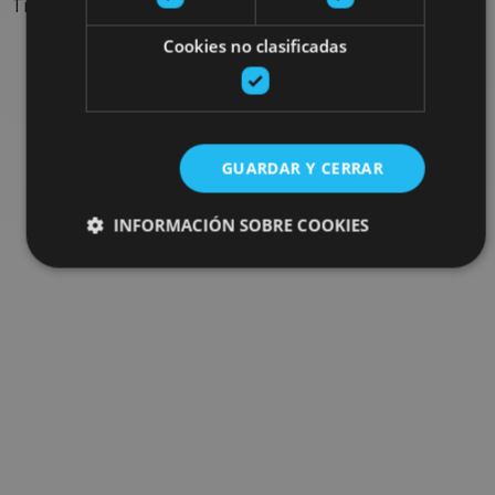
Trouvez des sorties et des propositions pour compléter votre
séjour en Navarre : activités organisées, visites et les
Cookies no clasificadas
évènements-phares de l'agenda
Allez au navigateur de sorties
GUARDAR Y CERRAR
INFORMACIÓN SOBRE COOKIES
Cookies estrictamente necesarias
Cookies de rendimiento
Cookies de preferencias
Cookies de funcionalidad
Cookies no clasificadas
Las cookies estrictamente necesarias permiten la
funcionalidad principal del sitio web, como el inicio de