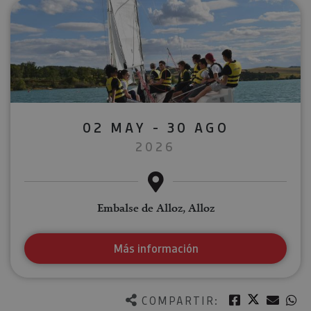
02 MAY - 30 AGO
2026
Embalse de Alloz, Alloz
Más información
Twitter
Facebook
Corre
W
COMPARTIR: