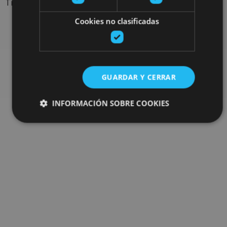
Trouvez des sorties et des propositions pour compléter votre
séjour en Navarre : activités organisées, visites et les
Cookies no clasificadas
évènements-phares de l'agenda
Allez au navigateur de sorties
GUARDAR Y CERRAR
INFORMACIÓN SOBRE COOKIES
Cookies estrictamente necesarias
Cookies de rendimiento
Cookies de preferencias
Cookies de funcionalidad
Cookies no clasificadas
Las cookies estrictamente necesarias permiten la
funcionalidad principal del sitio web, como el inicio de