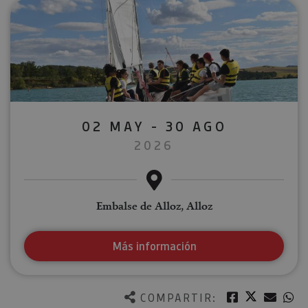
02 MAY - 30 AGO
2026
Embalse de Alloz, Alloz
Más información
Twitter
Facebook
Corre
W
COMPARTIR: