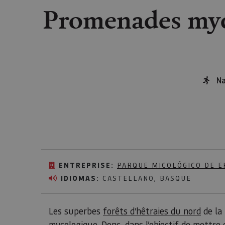
Promenades myc
Na
ENTREPRISE:
PARQUE MICOLÓGICO DE E
IDIOMAS:
CASTELLANO, BASQUE
Les superbes
forêts d’hêtraies du nord
de la
mycologique. Donc, dans l’objectif de mettre e