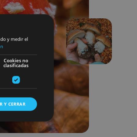
ado y medir el
Suivant
ón
Cookies no
clasificadas
R Y CERRAR
s de funcionalidad