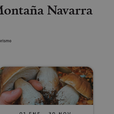
Montaña Navarra
urismo
lectrónico
sApp
01 ENE - 30 NOV