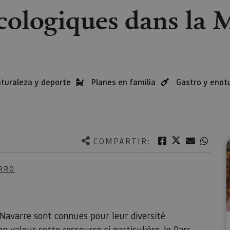
ologiques dans la 
turaleza y deporte
Planes en familia
Gastro y enot
Twitter
Facebook
Correo e
What
COMPARTIR:
RRO
 Navarre sont connues pour leur diversité
n valeur cette ressource si particulière, le Parc