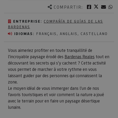
Twitter
Facebook
Corre
W
COMPARTIR:
ENTREPRISE:
COMPAÑÍA DE GUÍAS DE LAS
BARDENAS
IDIOMAS:
FRANÇAIS, ANGLAIS, CASTELLANO
Vous aimeriez profiter en toute tranquillité de
l'incroyable paysage érodé des
Bardenas Reales
tout en
découvrant les secrets qui s’y cachent ? Cette activité
vous permet de marcher à votre rythme en vous
laissant guider par des personnes qui connaissent la
zone.
Le moyen idéal de vous immerger dans l'un de nos
favoris touristiques et voir comment la nature a joué
avec le terrain pour en faire un paysage désertique
lunaire.