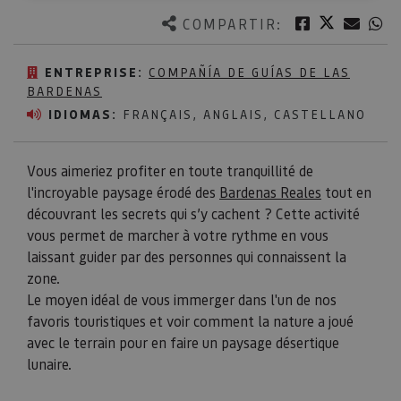
Twitter
Facebook
Corre
W
COMPARTIR:
ENTREPRISE:
COMPAÑÍA DE GUÍAS DE LAS
BARDENAS
IDIOMAS:
FRANÇAIS, ANGLAIS, CASTELLANO
Vous aimeriez profiter en toute tranquillité de
l'incroyable paysage érodé des
Bardenas Reales
tout en
découvrant les secrets qui s’y cachent ? Cette activité
vous permet de marcher à votre rythme en vous
laissant guider par des personnes qui connaissent la
zone.
Le moyen idéal de vous immerger dans l'un de nos
favoris touristiques et voir comment la nature a joué
avec le terrain pour en faire un paysage désertique
lunaire.