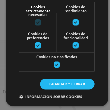
Localidades
Castillos y fortalezas
Cookies
Cookies de
estrictamente
rendimiento
Arquitectura religiosa
necesarias
Visitas guiadas
Cookies de
Cookies de
preferencias
funcionalidad
Cookies no clasificadas
Rechercher plus de
sorties
GUARDAR Y CERRAR
Trouvez des sorties et des propositions pour compléter votre
INFORMACIÓN SOBRE COOKIES
séjour en Navarre : activités organisées, visites et les
évènements-phares de l'agenda