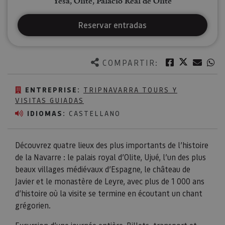
Yesa, Olite, Palacio Real de Olite
Reservar entradas
Twitter
Facebook
Corre
W
COMPARTIR:
ENTREPRISE:
TRIPNAVARRA TOURS Y
VISITAS GUIADAS
IDIOMAS:
CASTELLANO
Découvrez quatre lieux des plus importants de l’histoire
de la Navarre : le palais royal d’Olite, Ujué, l’un des plus
beaux villages médiévaux d’Espagne, le château de
Javier et le monastère de Leyre, avec plus de 1 000 ans
d’histoire où la visite se termine en écoutant un chant
grégorien.