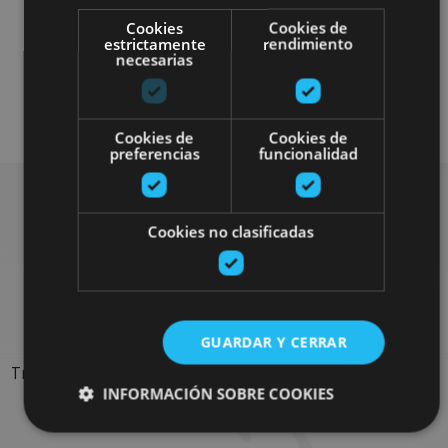
Localidades
Castillos y fortalezas
Cookies
Cookies de
estrictamente
rendimiento
Arquitectura religiosa
necesarias
Visitas guiadas
Cookies de
Cookies de
preferencias
funcionalidad
Cookies no clasificadas
Rechercher plus de
sorties
GUARDAR Y CERRAR
Trouvez des sorties et des propositions pour compléter votre
INFORMACIÓN SOBRE COOKIES
séjour en Navarre : activités organisées, visites et les
évènements-phares de l'agenda