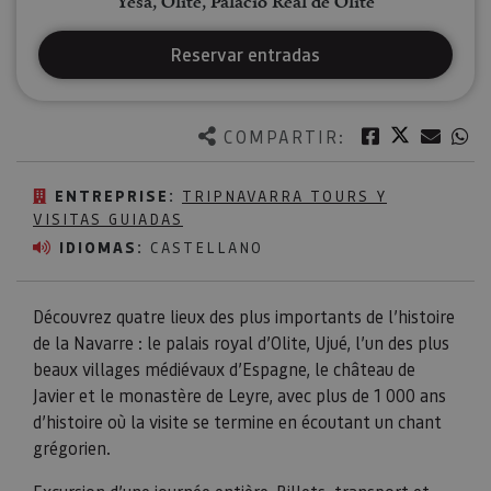
Yesa, Olite, Palacio Real de Olite
Reservar entradas
Twitter
Facebook
Corre
W
COMPARTIR:
ENTREPRISE:
TRIPNAVARRA TOURS Y
VISITAS GUIADAS
IDIOMAS:
CASTELLANO
Découvrez quatre lieux des plus importants de l’histoire
de la Navarre : le palais royal d’Olite, Ujué, l’un des plus
beaux villages médiévaux d’Espagne, le château de
Javier et le monastère de Leyre, avec plus de 1 000 ans
d’histoire où la visite se termine en écoutant un chant
grégorien.