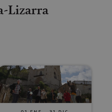
a-Lizarra
lectrónico
sApp
01 ENE - 31 DIC