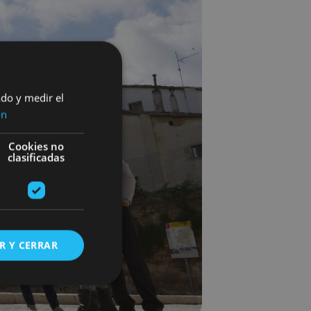
ado y medir el
ón
Cookies no
clasificadas
R Y CERRAR