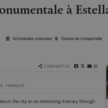
numentale à Estell
Actividades culturales
Chemin de Compostelle
Twitter
Facebook
Correo e
What
COMPARTIR:
E, FRANÇAIS
 about the city on an interesting itinerary through