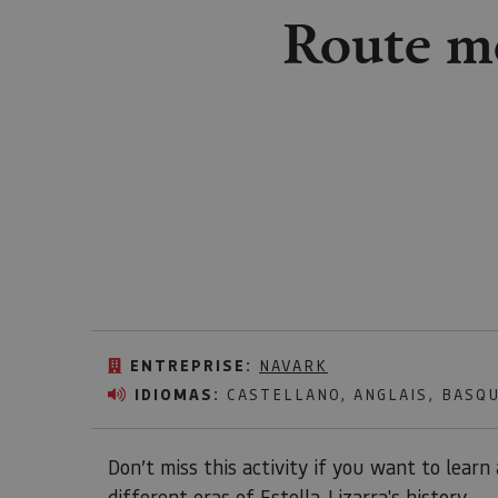
Route mo
ENTREPRISE:
NAVARK
IDIOMAS:
CASTELLANO, ANGLAIS, BASQU
Don’t miss this activity if you want to learn
different eras of Estella-Lizarra's history.