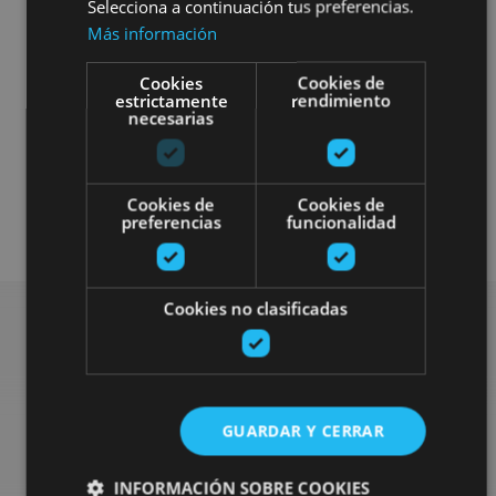
Selecciona a continuación tus preferencias.
Más información
Cookies
Cookies de
estrictamente
rendimiento
necesarias
4x4 / voiture
Visitas guiadas
Cookies de
Cookies de
Gastronomía
Enoturismo
preferencias
funcionalidad
Cookies no clasificadas
Rechercher plus de
sorties
GUARDAR Y CERRAR
INFORMACIÓN SOBRE COOKIES