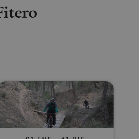
Fitero
lectrónico
sApp
01 ENE - 31 DIC