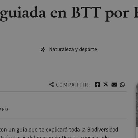
guiada en BTT por 
Naturaleza y deporte
Twitter
Facebook
Correo e
What
COMPARTIR:
ANO
con un guía que te explicará toda la Biodiversidad
 Disfrutarás del
macizo de Roscas
, considerado