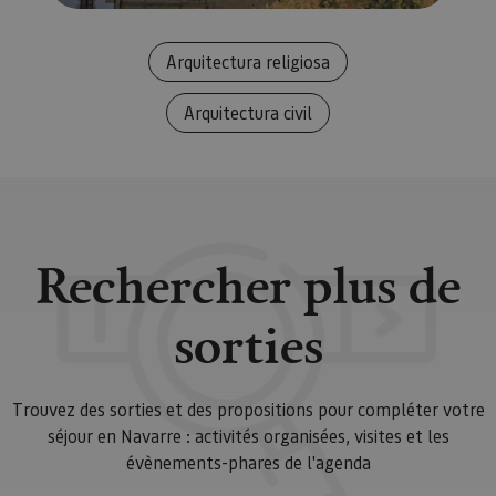
de c
los v
Es n
que 
Arquitectura religiosa
de c
Cook
Scri
Arquitectura civil
func
corr
JSESSIONID
Sesión
Cook
Oracle
Política
sesi
Corporation
de Privacidad de Google
plat
www.visitnavarra.es
prop
gene
util
sitio
Rechercher plus de
en J
Nor
se ut
mant
sorties
sesi
usua
anón
part
serv
Trouvez des sorties et des propositions pour compléter votre
COOKIE_SUPPORT
www.visitnavarra.es
1 año
Esta
séjour en Navarre : activités organisées, visites et les
utili
dete
évènements-phares de l'agenda
nave
usua