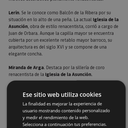
Lerín
. Se le conoce como Balcón de
la Ribera
por su
situación en lo alto de una peña.
La actual
Iglesia
de la
Asunción
, obra de estilo renacentista, corrió a cargo de
Juan de Orbara. Aunque la capilla mayor se encuentra
cubierta por un excelente retablo mayor barroco, su
arquitectura es del siglo XVI y se compone de una
elegante concha.
Miranda de Arga
. Destaca por la sillería de coro
renacentista de la
Iglesia de la Asunción.
Otros monumentos de interés en la Comunidad:
Ese sitio web utiliza cookies
En cuanto a la
arquitectura religiosa
destacan las
La finalidad es mejorar la experiencia de
iglesias de San Juan Bautista de Cintruénigo,
usuario mostrando contenido personalizado
la
Asunción
de Cascante
,
Santa María de
y medir el rendimiento de la web.
Viana
,
Santiago de Puente la Reina
,
Santo Domingo
Selecciona a continuación tus preferencias.