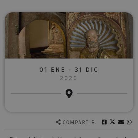
01 ENE - 31 DIC
2026
Twitter
Facebook
Corre
W
COMPARTIR: