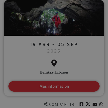
19 ABR - 05 SEP
2025
Beintza-Labaien
Más información
Twitter
Facebook
Corre
W
COMPARTIR: