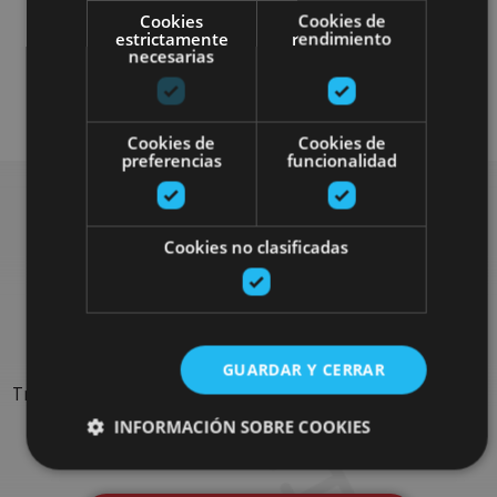
Cookies
Cookies de
estrictamente
rendimiento
necesarias
Otros
Cookies de
Cookies de
preferencias
funcionalidad
Rechercher plus de
Cookies no clasificadas
sorties
GUARDAR Y CERRAR
Trouvez des sorties et des propositions pour compléter votre
séjour en Navarre : activités organisées, visites et les
INFORMACIÓN SOBRE COOKIES
évènements-phares de l'agenda