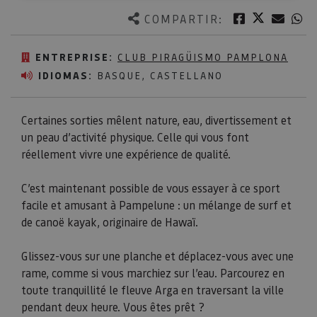
Twitter
Facebook
Corre
W
COMPARTIR:
ENTREPRISE:
CLUB PIRAGÜISMO PAMPLONA
IDIOMAS:
BASQUE, CASTELLANO
Certaines sorties mêlent nature, eau, divertissement et
un peau d’activité physique. Celle qui vous font
réellement vivre une expérience de qualité.
C’est maintenant possible de vous essayer à ce sport
facile et amusant à Pampelune : un mélange de surf et
de canoë kayak, originaire de Hawaï.
Glissez-vous sur une planche et déplacez-vous avec une
rame, comme si vous marchiez sur l’eau. Parcourez en
toute tranquillité le fleuve Arga en traversant la ville
pendant deux heure. Vous êtes prêt ?