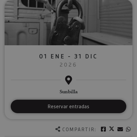
01 ENE - 31 DIC
2026
Sunbilla
Reservar entradas
Twitter
Facebook
Corre
W
COMPARTIR: