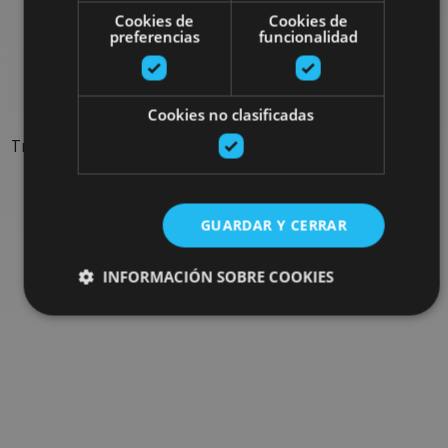
Rechercher plus de
Cookies de
Cookies de
preferencias
funcionalidad
sorties
Cookies no clasificadas
Trouvez des sorties et des propositions pour compléter votre
séjour en Navarre : activités organisées, visites et les
évènements-phares de l'agenda
GUARDAR Y CERRAR
Allez au navigateur de sorties
INFORMACIÓN SOBRE COOKIES
Cookies estrictamente necesarias
Cookies de rendimiento
Cookies de preferencias
Cookies de funcionalidad