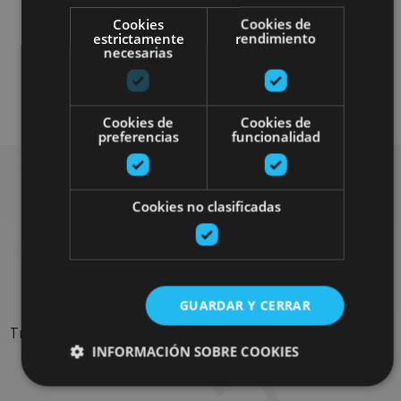
Cookies
Cookies de
estrictamente
rendimiento
necesarias
Bici
Visitas guiadas
Cookies de
Cookies de
preferencias
funcionalidad
Cookies no clasificadas
Rechercher plus de
sorties
GUARDAR Y CERRAR
Trouvez des sorties et des propositions pour compléter votre
INFORMACIÓN SOBRE COOKIES
séjour en Navarre : activités organisées, visites et les
évènements-phares de l'agenda