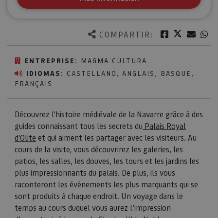
Twitter
Facebook
Corre
W
COMPARTIR:
ENTREPRISE:
MAGMA CULTURA
IDIOMAS:
CASTELLANO, ANGLAIS, BASQUE,
FRANÇAIS
Découvrez l'histoire médiévale de la Navarre grâce à des
guides connaissant tous les secrets du
Palais Royal
d'Olite
et qui aiment les partager avec les visiteurs. Au
cours de la visite, vous découvrirez les galeries, les
patios, les salles, les douves, les tours et les jardins les
plus impressionnants du palais. De plus, ils vous
raconteront les événements les plus marquants qui se
sont produits à chaque endroit. Un voyage dans le
temps au cours duquel vous aurez l’impression