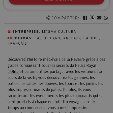
Twitter
Facebook
Corre
W
COMPARTIR:
ENTREPRISE:
MAGMA CULTURA
IDIOMAS:
CASTELLANO, ANGLAIS, BASQUE,
FRANÇAIS
Découvrez l'histoire médiévale de la Navarre grâce à des
guides connaissant tous les secrets du
Palais Royal
d'Olite
et qui aiment les partager avec les visiteurs. Au
cours de la visite, vous découvrirez les galeries, les
patios, les salles, les douves, les tours et les jardins les
plus impressionnants du palais. De plus, ils vous
raconteront les événements les plus marquants qui se
sont produits à chaque endroit. Un voyage dans le
temps au cours duquel vous aurez l’impression