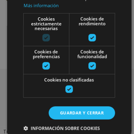
Más información
Cookies
Cookies de
estrictamente
rendimiento
necesarias
Otros
Visitas guiadas
Cookies de
Cookies de
preferencias
funcionalidad
Cookies no clasificadas
Rechercher plus de
sorties
GUARDAR Y CERRAR
INFORMACIÓN SOBRE COOKIES
Trouvez des sorties et des propositions pour compléter votre