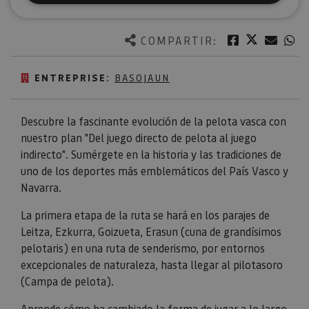
Twitter
Facebook
Corre
W
COMPARTIR:
ENTREPRISE:
BASOJAUN
Descubre la fascinante evolución de la pelota vasca con
nuestro plan "Del juego directo de pelota al juego
indirecto". Sumérgete en la historia y las tradiciones de
uno de los deportes más emblemáticos del País Vasco y
Navarra.
La primera etapa de la ruta se hará en los parajes de
Leitza, Ezkurra, Goizueta, Erasun (cuna de grandísimos
pelotaris) en una ruta de senderismo, por entornos
excepcionales de naturaleza, hasta llegar al pilotasoro
(Campa de pelota).
Aprende cómo ha cambiado la forma de jugar a lo largo