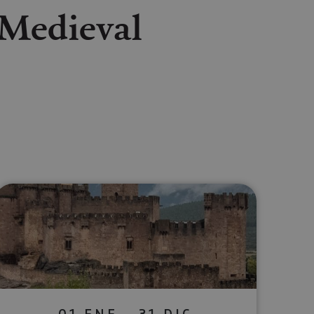
 Medieval
lectrónico
sApp
01 ENE - 31 DIC