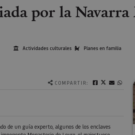
uiada por la Navarra
Actividades culturales
Planes en familia
Twitter
Facebook
Correo e
What
COMPARTIR:
o de un guía experto, algunos de los enclaves
 imponente Monasterio de Leyre, el majestuoso