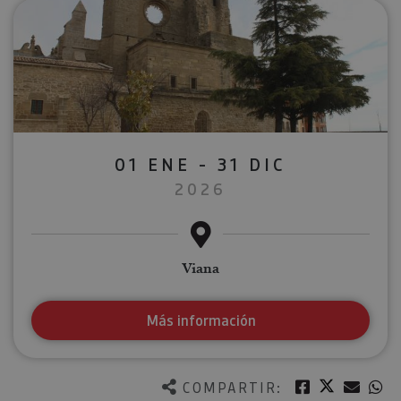
01 ENE - 31 DIC
2026
Viana
Más información
Twitter
Facebook
Corre
W
COMPARTIR: