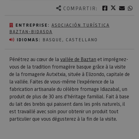
Twitter
Facebook
Corre
W
COMPARTIR:
ENTREPRISE:
ASOCIACIÓN TURÍSTICA
BAZTAN-BIDASOA
IDIOMAS:
BASQUE, CASTELLANO
Pénétrez au cœur de la
vallée de Baztan
et imprégnez-
vous de la tradition fromagère basque grâce à la visite
de la fromagerie Autxitxia, située à Elizondo, capitale de
la vallée. Faites de vous-même l’expérience de la
fabrication artisanale du célèbre fromage Idiazabal, un
produit de plus de 30 ans d’héritage familial. Fait à base
du lait des brebis qui paissent dans les prés naturels, il
est travaillé avec soin pour obtenir un produit tout
particulier que vous dégusterez à la fin de la visite.