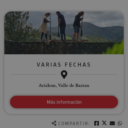
VARIAS FECHAS
Arizkun, Valle de Baztan
Más información
Twitter
Facebook
Corre
W
COMPARTIR: