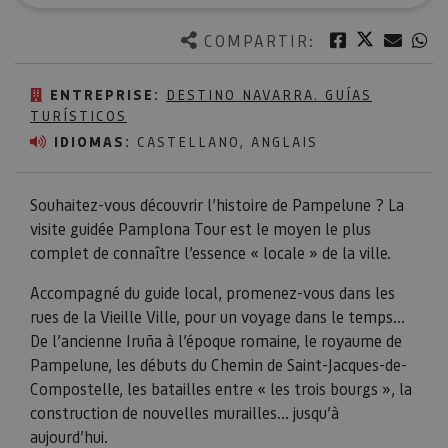
Twitter
Facebook
Corre
W
COMPARTIR:
ENTREPRISE:
DESTINO NAVARRA. GUÍAS
TURÍSTICOS
IDIOMAS:
CASTELLANO, ANGLAIS
Souhaitez-vous découvrir l’histoire de Pampelune ? La
visite guidée Pamplona Tour est le moyen le plus
complet de connaître l’essence « locale » de la ville.
Accompagné du guide local, promenez-vous dans les
rues de la Vieille Ville, pour un voyage dans le temps...
De l’ancienne Iruña à l’époque romaine, le royaume de
Pampelune, les débuts du Chemin de Saint-Jacques-de-
Compostelle, les batailles entre « les trois bourgs », la
construction de nouvelles murailles... jusqu’à
aujourd’hui.