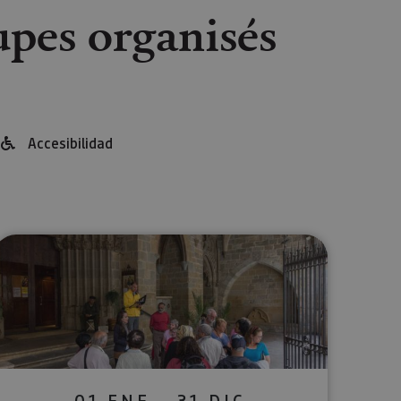
upes organisés
Accesibilidad
lectrónico
sApp
01 ENE - 31 DIC