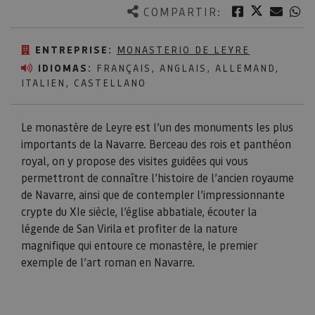
Twitter
Facebook
Corre
W
COMPARTIR:
ENTREPRISE:
MONASTERIO DE LEYRE
IDIOMAS:
FRANÇAIS, ANGLAIS, ALLEMAND,
ITALIEN, CASTELLANO
Le monastère de Leyre est l’un des monuments les plus
importants de la Navarre. Berceau des rois et panthéon
royal, on y propose des visites guidées qui vous
permettront de connaître l’histoire de l’ancien royaume
de Navarre, ainsi que de contempler l’impressionnante
crypte du XIe siècle, l’église abbatiale, écouter la
légende de San Virila et profiter de la nature
magnifique qui entoure ce monastère, le premier
exemple de l’art roman en Navarre.