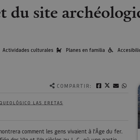
t du site archéologi
Actividades culturales
Planes en familia
Accesibil
Twitter
Facebook
Correo e
What
COMPARTIR:
QUEOLÓGICO LAS ERETAS
s montrera comment les gens vivaient à l’Âge du fer.
fiée des VIe et IVe siècles av. J.-C., où une partie