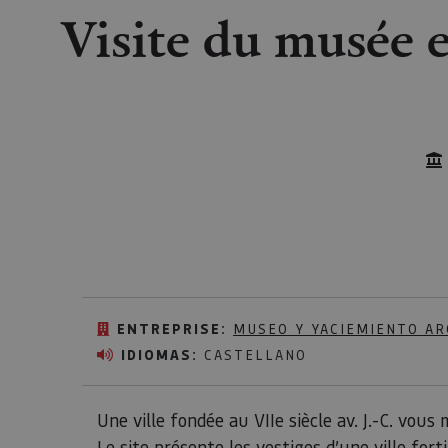
Visite du musée e
ENTREPRISE:
MUSEO Y YACIEMIENTO AR
IDIOMAS:
CASTELLANO
Une ville fondée au VIIe siècle av. J.-C. vou
Le site présente les vestiges d’une ville forti