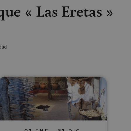
que « Las Eretas »
idad
lectrónico
sApp
01 ENE - 31 DIC