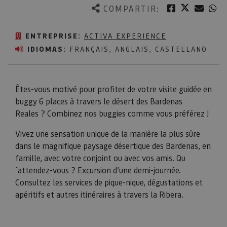
Twitter
Facebook
Corre
W
COMPARTIR:
ENTREPRISE:
ACTIVA EXPERIENCE
IDIOMAS:
FRANÇAIS, ANGLAIS, CASTELLANO
Êtes-vous motivé pour profiter de votre visite guidée en
buggy 6 places à travers le désert des Bardenas
Reales ? Combinez nos buggies comme vous préférez !
Vivez une sensation unique de la manière la plus sûre
dans le magnifique paysage désertique des Bardenas, en
famille, avec votre conjoint ou avec vos amis. Qu
´attendez-vous ? Excursion d’une demi-journée.
Consultez les services de pique-nique, dégustations et
apéritifs et autres itinéraires à travers la Ribera.