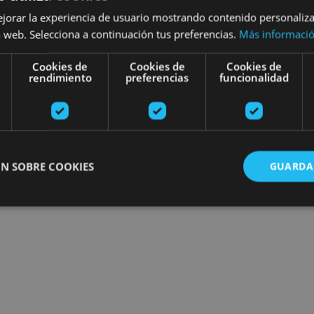
ejorar la experiencia de usuario mostrando contenido personaliz
 web. Selecciona a continuación tus preferencias.
Más informaci
Cookies de
Cookies de
Cookies de
rendimiento
preferencias
funcionalidad
N SOBRE COOKIES
GUARDA
ente necesarias
Cookies de rendimiento
Cookies de preferencias
Cookie
Cookies no clasificadas
ente necesarias permiten la funcionalidad principal del sitio web, como el inicio de ses
l sitio web no se puede utilizar correctamente sin las cookies estrictamente necesarias.
Proveedor
/