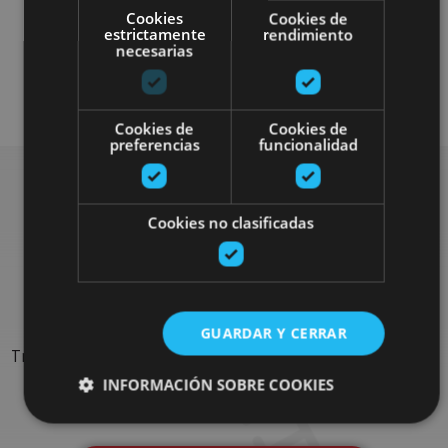
Cookies
Cookies de
estrictamente
rendimiento
necesarias
Arquitectura civil
Visitas guiadas
Cookies de
Cookies de
preferencias
funcionalidad
Rechercher plus de
Cookies no clasificadas
sorties
GUARDAR Y CERRAR
Trouvez des sorties et des propositions pour compléter votre
séjour en Navarre : activités organisées, visites et les
INFORMACIÓN SOBRE COOKIES
évènements-phares de l'agenda