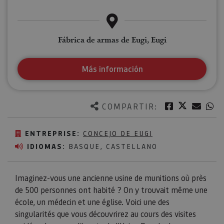
Fábrica de armas de Eugi, Eugi
Más información
Twitter
Facebook
Corre
W
COMPARTIR:
ENTREPRISE:
CONCEJO DE EUGI
IDIOMAS:
BASQUE, CASTELLANO
Imaginez-vous une ancienne usine de munitions où près
de 500 personnes ont habité ? On y trouvait même une
école, un médecin et une église. Voici une des
singularités que vous découvrirez au cours des visites