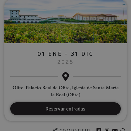
01 ENE - 31 DIC
2025
Olite, Palacio Real de Olite, Iglesia de Santa María
la Real (Olite)
Reservar entradas
Twitter
Facebook
Corre
W
COMPARTIR: