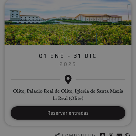
01 ENE - 31 DIC
2025
Olite, Palacio Real de Olite, Iglesia de Santa María
la Real (Olite)
Reservar entradas
Twitter
Facebook
Corre
W
COMPARTIR: