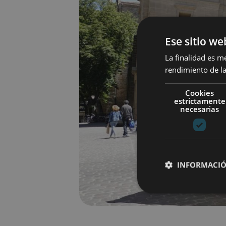
Ese sitio we
La finalidad es m
rendimiento de la
Cookies
estrictamente
necesarias
INFORMACIÓ
Cookies estrictam