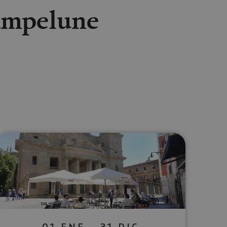
Pampelune
lectrónico
sApp
01 ENE - 31 DIC