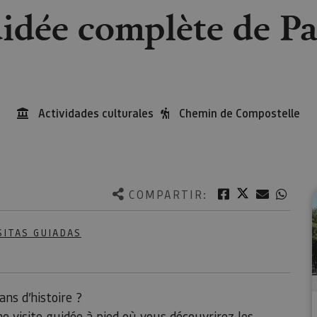
uidée complète de 
Actividades culturales
Chemin de Compostelle
Twitter
Facebook
Correo e
What
COMPARTIR:
SITAS GUIADAS
ns d’histoire ?
e visite guidée à pied où vous découvrirez les