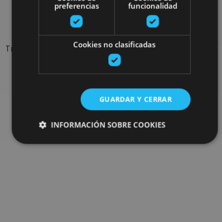
preferencias
funcionalidad
sorties
Cookies no clasificadas
Trouvez des sorties et des propositions pour compléter votre
séjour en Navarre : activités organisées, visites et les
évènements-phares de l'agenda
GUARDAR Y CERRAR
Allez au navigateur de sorties
INFORMACIÓN SOBRE COOKIES
Cookies estrictamente necesarias
Cookies de rendimiento
Cookies de preferencias
Cookies de funcionalidad
Cookies no clasificadas