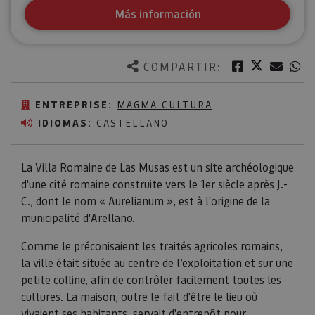
Más información
Twitter
Facebook
Corre
W
COMPARTIR:
ENTREPRISE:
MAGMA CULTURA
IDIOMAS:
CASTELLANO
La Villa Romaine de Las Musas est un site archéologique
d'une cité romaine construite vers le 1er siècle après J.-
C., dont le nom « Aurelianum », est à l'origine de la
municipalité d'Arellano.
Comme le préconisaient les traités agricoles romains,
la ville était située au centre de l’exploitation et sur une
petite colline, afin de contrôler facilement toutes les
cultures. La maison, outre le fait d'être le lieu où
vivaient ses habitants, servait d'entrepôt pour