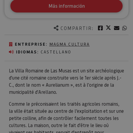
Más información
Twitter
Facebook
Corre
W
COMPARTIR:
ENTREPRISE:
MAGMA CULTURA
IDIOMAS:
CASTELLANO
La Villa Romaine de Las Musas est un site archéologique
d'une cité romaine construite vers le 1er siècle après J.-
C., dont le nom « Aurelianum », est à l'origine de la
municipalité d'Arellano.
Comme le préconisaient les traités agricoles romains,
la ville était située au centre de l’exploitation et sur une
petite colline, afin de contrôler facilement toutes les
cultures. La maison, outre le fait d'être le lieu où
vivaient ses habitants, servait d'entrepôt pour