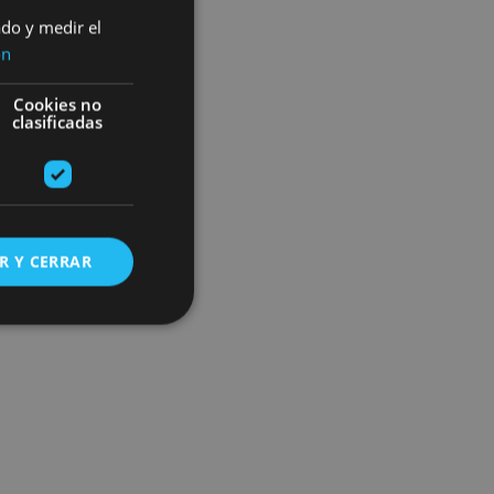
ado y medir el
ón
Cookies no
clasificadas
R Y CERRAR
s de funcionalidad
ión de usuario y la