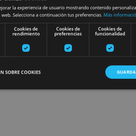
ejorar la experiencia de usuario mostrando contenido personaliz
 web. Selecciona a continuación tus preferencias.
Más informaci
Cookies de
Cookies de
Cookies de
rendimiento
preferencias
funcionalidad
N SOBRE COOKIES
GUARDA
ente necesarias
Cookies de rendimiento
Cookies de preferencias
Cookie
Cookies no clasificadas
ente necesarias permiten la funcionalidad principal del sitio web, como el inicio de ses
l sitio web no se puede utilizar correctamente sin las cookies estrictamente necesarias.
Proveedor
/