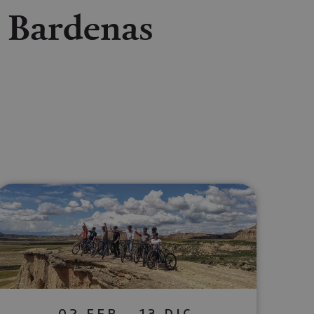
s Bardenas
lectrónico
sApp
02 FEB - 13 DIC