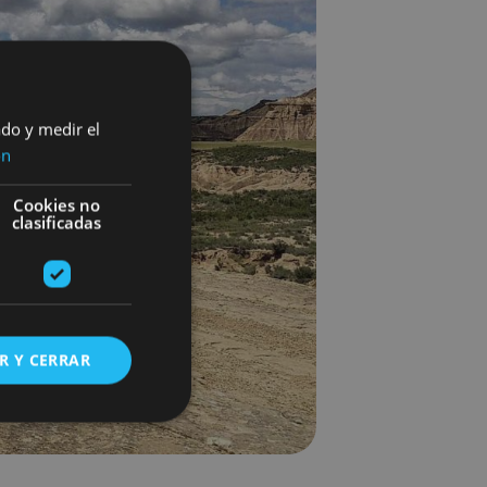
ado y medir el
ón
Cookies no
clasificadas
R Y CERRAR
s de funcionalidad