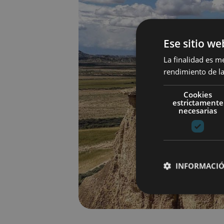
Ese sitio we
La finalidad es m
rendimiento de la
Cookies
estrictamente
necesarias
INFORMACIÓ
Cookies estrictam