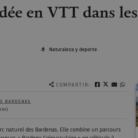
idée en VTT dans le
Naturaleza y deporte
Twitter
Facebook
Correo e
What
COMPARTIR:
AS BARDENAS
ANO
arc naturel des Bardenas. Elle combine un parcours
arcours « Bardena Crépusculaire » en véhicule à