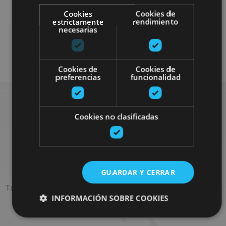
Cookies
Cookies de
estrictamente
rendimiento
necesarias
Gastronomía
Cookies de
Cookies de
preferencias
funcionalidad
Cookies no clasificadas
Rechercher plus de
sorties
GUARDAR Y CERRAR
Trouvez des sorties et des propositions pour compléter votre
INFORMACIÓN SOBRE COOKIES
séjour en Navarre : activités organisées, visites et les
évènements-phares de l'agenda