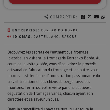
Twitter
Facebook
Corre
W
COMPARTIR:
ENTREPRISE:
KORTARIKO BORDA
IDIOMAS:
CASTELLANO, BASQUE
Découvrez les secrets de l'authentique fromage
Idiazabal en visitant la fromagerie Kortariko Borda. Au
cours de la visite guidée, vous découvrirez le procédé
artisanal de fabrication du fromage et, en outre, vous
pourrez assister à une démonstration passionnante du
travail traditionnel des chiens de berger avec des
moutons. Terminez votre visite par une délicieuse
dégustation de fromages variés, chacun ayant son
caractère et sa saveur uniques.
Dans la tranquillité du paysage rural qui entoure la