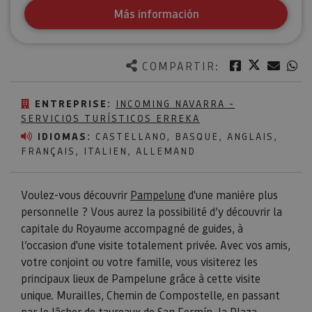
Más información
Twitter
Facebook
Corre
W
COMPARTIR:
ENTREPRISE:
INCOMING NAVARRA -
SERVICIOS TURÍSTICOS ERREKA
IDIOMAS:
CASTELLANO, BASQUE, ANGLAIS,
FRANÇAIS, ITALIEN, ALLEMAND
Voulez-vous découvrir
Pampelune
d'une manière plus
personnelle ? Vous aurez la possibilité d’y découvrir la
capitale du Royaume accompagné de guides, à
l’occasion d'une visite totalement privée. Avec vos amis,
votre conjoint ou votre famille, vous visiterez les
principaux lieux de Pampelune grâce à cette visite
unique. Murailles, Chemin de Compostelle, en passant
par le lâcher de taureaux de San Fermín, la Plaza