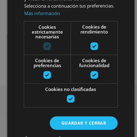
Selecciona a continuación tus preferencias.
Más información
Camino de Santiago
Visitas guiadas
Cookies
Cookies de
estrictamente
rendimiento
necesarias
Accesibilidad visual
Accesibilidad cognitiva
Cookies de
Cookies de
preferencias
funcionalidad
Accesibilidad física
Cookies no clasificadas
Rechercher plus de
GUARDAR Y CERRAR
sorties