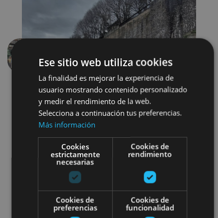
Ese sitio web utiliza cookies
Précédent
Suivant
La finalidad es mejorar la experiencia de
usuario mostrando contenido personalizado
y medir el rendimiento de la web.
Selecciona a continuación tus preferencias.
Más información
Cookies
Cookies de
Localidades
Camino de Santiago
estrictamente
rendimiento
necesarias
Castillos y fortalezas
Arquitectura religiosa
Cookies de
Cookies de
preferencias
funcionalidad