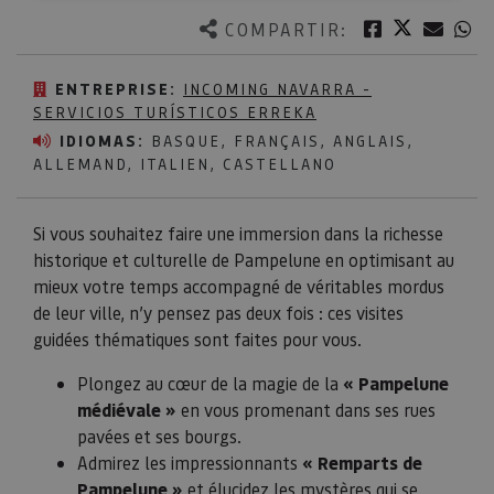
Twitter
Facebook
Corre
W
COMPARTIR:
ENTREPRISE:
INCOMING NAVARRA -
SERVICIOS TURÍSTICOS ERREKA
IDIOMAS:
BASQUE, FRANÇAIS, ANGLAIS,
ALLEMAND, ITALIEN, CASTELLANO
Si vous souhaitez faire une immersion dans la richesse
historique et culturelle de Pampelune en optimisant au
mieux votre temps accompagné de véritables mordus
de leur ville, n’y pensez pas deux fois : ces visites
guidées thématiques sont faites pour vous.
Plongez au cœur de la magie de la
« Pampelune
médiévale »
en vous promenant dans ses rues
pavées et ses bourgs.
Admirez les impressionnants
« Remparts de
Pampelune »
et élucidez les mystères qui se