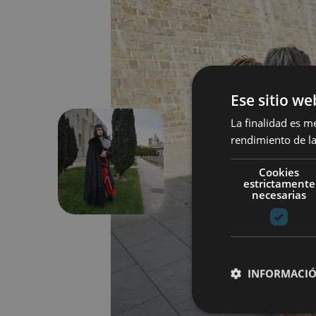
Ese sitio we
La finalidad es m
rendimiento de la
Précédent
Cookies
estrictamente
necesarias
INFORMACIÓ