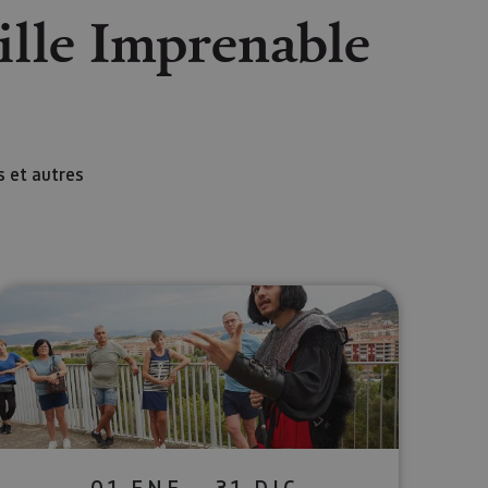
Ville Imprenable
s et autres
lectrónico
sApp
01 ENE - 31 DIC