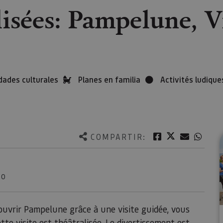
lisées: Pampelune, 
dades culturales
Planes en familia
Activités ludique
Twitter
Facebook
Correo e
What
COMPARTIR:
NO
ouvrir Pampelune grâce à une visite guidée, vous
tte visite est théâtralisée. Le divertissement est