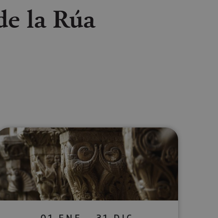
 de la Rúa
lectrónico
sApp
01 ENE - 31 DIC