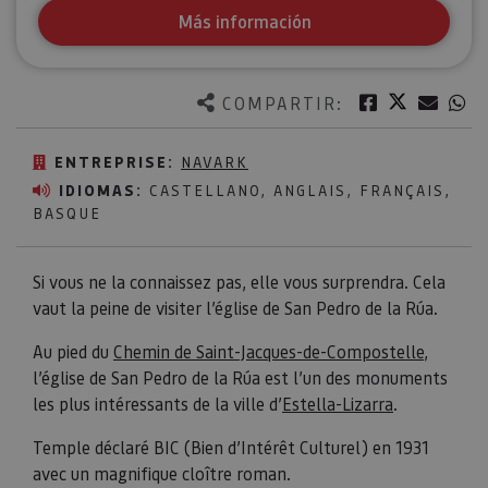
Más información
Twitter
Facebook
Corre
W
COMPARTIR:
ENTREPRISE:
NAVARK
IDIOMAS:
CASTELLANO, ANGLAIS, FRANÇAIS,
BASQUE
Si vous ne la connaissez pas, elle vous surprendra. Cela
vaut la peine de visiter l’église de San Pedro de la Rúa.
Au pied du
Chemin de Saint-Jacques-de-Compostelle
,
l’église de San Pedro de la Rúa est l’un des monuments
les plus intéressants de la ville d’
Estella-Lizarra
.
Temple déclaré BIC (Bien d’Intérêt Culturel) en 1931
avec un magnifique cloître roman.