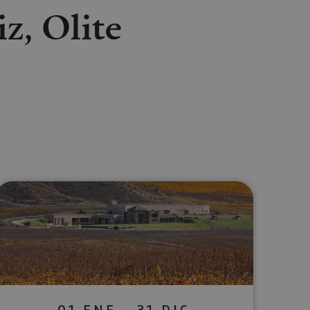
iz, Olite
lectrónico
sApp
01 ENE - 31 DIC