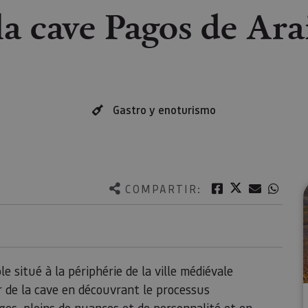
la cave Pagos de Ara
Gastro y enoturismo
Twitter
Facebook
Correo e
What
COMPARTIR:
 situé à la périphérie de la ville médiévale
ur de la cave en découvrant le processus
uges, pleins de nuances et de personnalité et en