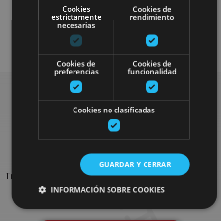
Cookies
Cookies de
estrictamente
rendimiento
Arquitectura religiosa
necesarias
Arquitectura civil
Visitas guiadas
Cookies de
Cookies de
preferencias
funcionalidad
Rechercher plus de
Cookies no clasificadas
sorties
GUARDAR Y CERRAR
Trouvez des sorties et des propositions pour compléter votre
séjour en Navarre : activités organisées, visites et les
INFORMACIÓN SOBRE COOKIES
évènements-phares de l'agenda