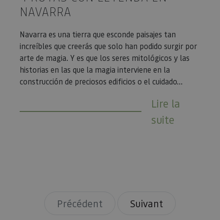
Analytics
su análisis y
NAVARRA
una
elaboración
actualiza
de informes.
significat
servicio 
Navarra es una tierra que esconde paisajes tan
análisis d
Google m
increíbles que creerás que solo han podido surgir por
utilizado.
arte de magia. Y es que los seres mitológicos y las
cookie se 
para dist
historias en las que la magia interviene en la
usuarios 
asignand
construcción de preciosos edificios o el cuidado...
número
generado
aleatori
Lire la
como
identific
suite
cliente. S
incluye e
solicitud
página e
sitio y se 
para calcu
datos de
visitantes
sesiones 
campañas
los infor
análisis d
Précédent
Suivant
_ga_V2BZ6ZS61P
.visitnavarra.es
1 año 1 mes
Google An
utiliza es