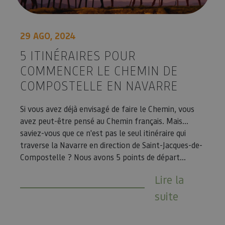
cons
de c
los v
Es n
que 
29 AGO, 2024
de c
Cook
Scri
5 ITINÉRAIRES POUR
func
corr
COMMENCER LE CHEMIN DE
JSESSIONID
Sesión
Cook
Oracle
COMPOSTELLE EN NAVARRE
sesi
Corporation
Política de Privacidad de Google
plat
www.visitnavarra.es
prop
gene
Si vous avez déjà envisagé de faire le Chemin, vous
utili
avez peut-être pensé au Chemin français. Mais...
sitio
en JS
saviez-vous que ce n'est pas le seul itinéraire qui
Nor
se ut
traverse la Navarre en direction de Saint-Jacques-de-
mant
Compostelle ? Nous avons 5 points de départ...
sesi
usua
anón
Lire la
parte
servi
suite
COOKIE_SUPPORT
www.visitnavarra.es
1 año
Esta
utili
deter
nave