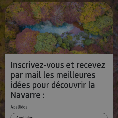
pageviewCount
.visitnavarra.es
1 día
Esta cook
utiliza pa
contar y r
las vistas
página p
usuario 
su visita 
mejorar y
personali
experienc
usuario.
Inscrivez-vous et recevez
par mail les meilleures
idées pour découvrir la
Navarre :
Apellidos