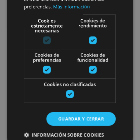
preferencias.
Más información
Cookies
Cookies de
estrictamente
rendimiento
necesarias
Cookies de
Cookies de
preferencias
funcionalidad
12 MAY, 2025
Cookies no clasificadas
5 SENDEROS AL BORDE DEL
AGUA
GUARDAR Y CERRAR
Con la llegada del calor y del sol nada mejor que
disfrutar de un senderismo refrescante al borde de
ríos, embalses y nacederos.
INFORMACIÓN SOBRE COOKIES